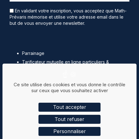
En validant votre inscription, vous acceptez que Math-
Prévaris mémorise et utilise votre adresse email dans le
but de vous envoyer une newsletter.
Parrainage
Tarificateur mutuelle en ligne particuliers &
professionnels
Simulateur Loi Madelin
Ce site utilise des cookies et vous donne le contrôle
Magazines santé
sur ceux que vous souhaitez activer
Recrutement
Réclamation
Tout accepter
Mentions légales
Tout refuser
Politique de confidentialité
Espace collaborateur
Personnaliser