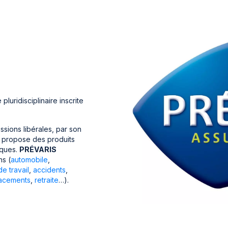
luridisciplinaire inscrite
essions libérales, par son
 propose des produits
iques.
PRÉVARIS
ns (
automobile
,
de travail
,
accidents
,
acements
,
retraite
…).