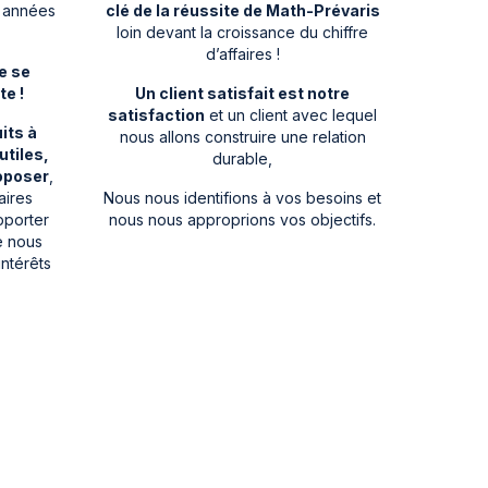
 années
clé de la réussite de Math-Prévaris
loin devant la croissance du chiffre
d’affaires !
e se
te !
Un client satisfait est notre
satisfaction
et un client avec lequel
its à
nous allons construire une relation
utiles,
durable,
oposer
,
aires
Nous nous identifions à vos besoins et
pporter
nous nous approprions vos objectifs.
ue nous
intérêts