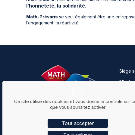
l’honnêteté, la solidarité
.
Math-Prévaris
se veut également être une entrepris
l’engagement, la réactivité.
Siège s
1 Bis b
CS 407
42000 S
Ce site utilise des cookies et vous donne le contrôle sur 
Tél. : 
que vous souhaitez activer
Facebook
LinkedIn
Contac
Tout accepter