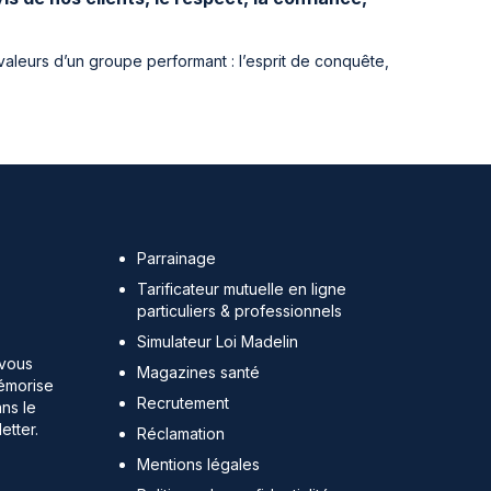
aleurs d’un groupe performant : l’esprit de conquête,
Parrainage
Tarificateur mutuelle en ligne
particuliers & professionnels
Simulateur Loi Madelin
 vous
Magazines santé
émorise
Recrutement
ans le
etter.
Réclamation
Mentions légales