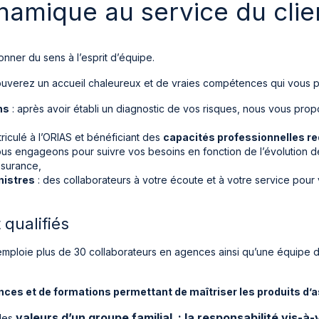
namique au service du clie
nner du sens à l’esprit d’équipe.
rouverez un accueil chaleureux et de vraies compétences qui vous pe
ns
: après avoir établi un diagnostic de vos risques, nous vous pro
iculé à l’ORIAS et bénéficiant des
capacités professionnelles r
us engageons pour suivre vos besoins en fonction de l’évolution de 
ssurance,
inistres
: des collaborateurs à votre écoute et à votre service po
qualifiés
mploie plus de 30 collaborateurs en agences ainsi qu’une équipe d
nces et de formations permettant de maîtriser les produits d’a
valeurs d’un groupe familial
: la responsabilité vis-à-v
 des