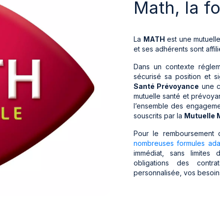
Math, la f
La
MATH
est une mutuelle
et ses adhérents sont affili
Dans un contexte réglem
sécurisé sa position et s
Santé Prévoyance
une c
mutuelle santé et prévoya
l’ensemble des engagement
souscrits par la
Mutuelle
Pour le remboursement 
nombreuses formules ad
immédiat, sans limites
obligations des contr
personnalisée, vos besoins