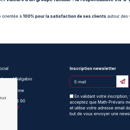
e orientée à
100% pour la satisfaction de ses clients
autour des v
ocial
Inscription newsletter
oulevard Dalgabio
40
aint-Etienne
En validant votre inscription,
ceux
04 77 92 28 90
acceptez que Math-Prévaris m
tez-nous
et utilise votre adresse email d
but de vous envoyer une newsl