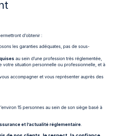
nt
rmettront d’obtenir :
posons les garanties adéquates, pas de sous-
equises
au sein d’une profession très réglementée,
votre situation personnelle ou professionnelle, et à
ur vous accompagner et vous représenter auprès des
’environ 15 personnes au sein de son siège basé à
ssurance et l’actualité réglementaire
.
is de nos clients, le respect, la confiance,