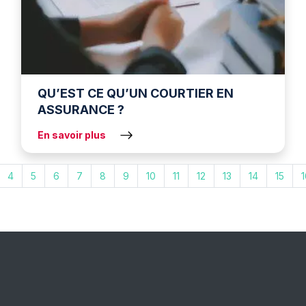
QU’EST CE QU’UN COURTIER EN
ASSURANCE ?
En savoir plus
4
5
6
7
8
9
10
11
12
13
14
15
1